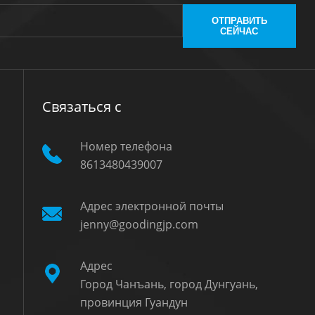
ОТПРАВИТЬ
СЕЙЧАС
Связаться с
Номер телефона
8613480439007
Адрес электронной почты
е
jenny@goodingjp.com
Адрес
Город Чанъань, город Дунгуань,
провинция Гуандун