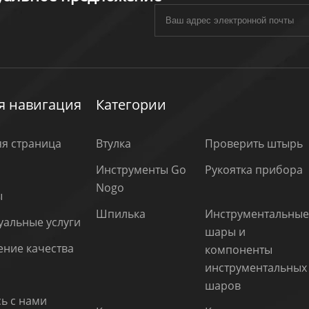
я навигация
Категории
я страница
Втулка
Проверить штырь
Инструменты Go
Рукоятка прибора
Nogo
ы
Шпилька
Инструментальны
уальные услуги
шары и
ние качества
компоненты
инструментальных
шаров
ь с нами