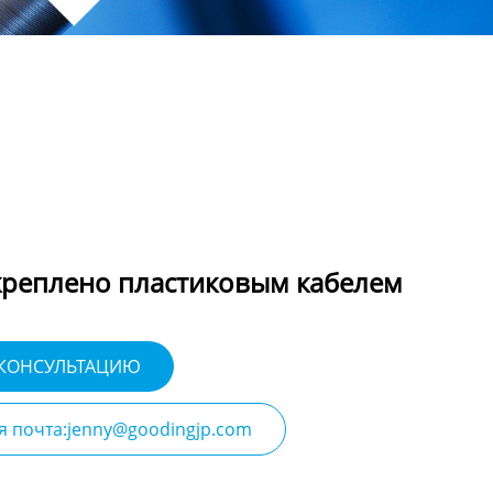
креплено пластиковым кабелем
 КОНСУЛЬТАЦИЮ
я почта:jenny@goodingjp.com