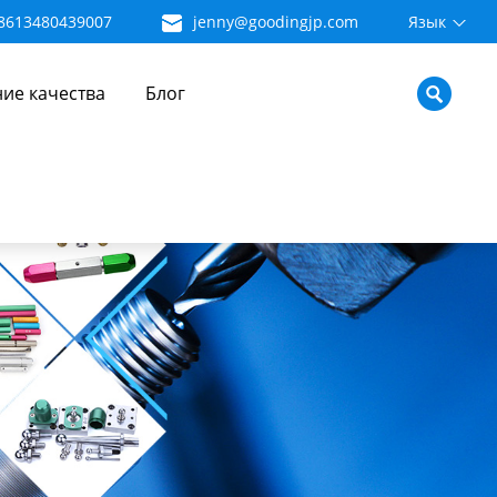
8613480439007
jenny@goodingjp.com
Язык
ие качества
Блог