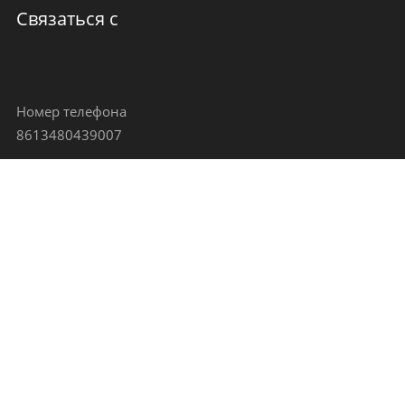
Связаться с
Номер телефона
8613480439007
Адрес электронной почты
jenny@goodingjp.com
Адрес
Город Чанъань, город Дунгуань, провинция Гуандун