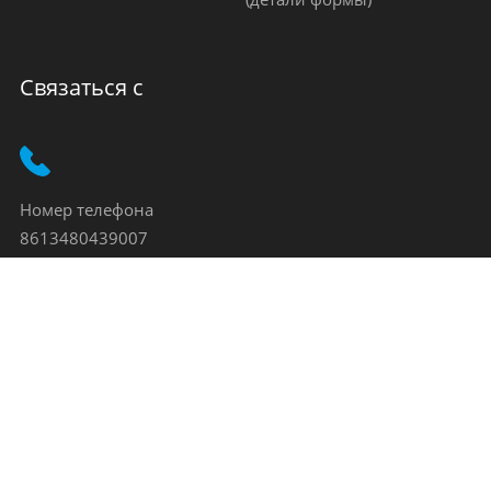
Связаться с
Номер телефона
8613480439007
Адрес электронной почты
jenny@goodingjp.com