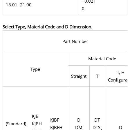
+0.021
18.01~21.00
0
Select Type, Material Code and D Dimension.
Part Number
Material Code
Type
T, H
Straight
T
Configurab
KJB
KJBF
D
DT
(Standard)
KJBH
KJBFH
DM
DTS[
D