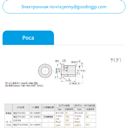
Электронная почта:jenny@goodingjp.com
Роса