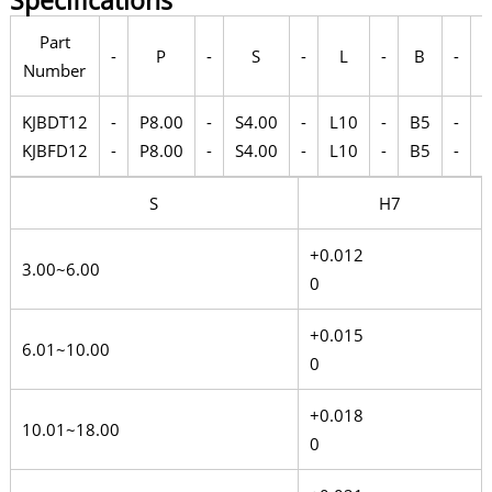
Specifications
Part
-
P
-
S
-
L
-
B
-
Number
KJBDT12
-
P8.00
-
S4.00
-
L10
-
B5
-
KJBFD12
-
P8.00
-
S4.00
-
L10
-
B5
-
T
S
H7
+0.012
3.00~6.00
0
+0.015
6.01~10.00
0
+0.018
10.01~18.00
0