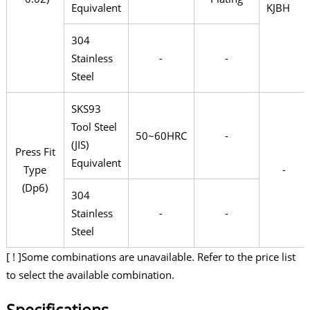
Equivalent
KJBH
304
Stainless
-
-
Steel
SKS93
Tool Steel
50~60HRC
-
(JIS)
Press Fit
Equivalent
Type
-
(Dp6)
304
Stainless
-
-
Steel
[ ! ]Some combinations are unavailable. Refer to the price list
to select the available combination.