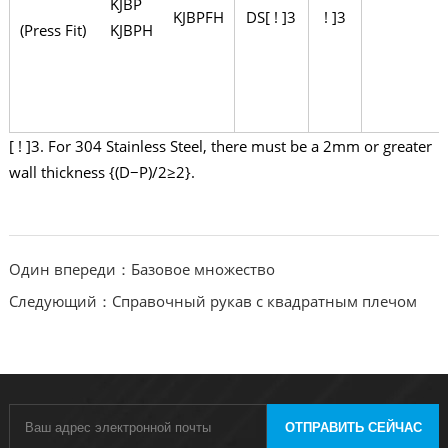
KJBP
KJBPFH
DS[ ! ]3
! ]3
(Press Fit)
KJBPH
[ ! ]3. For 304 Stainless Steel, there must be a 2mm or greater
wall thickness {(D−P)/2≥2}.
Один впереди：Базовое множество
Следующий：Справочный рукав с квадратным плечом
ОТПРАВИТЬ СЕЙЧАС