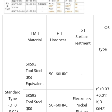
①Str
[ S ]
[ M ]
[ H ]
Surface
Material
Hardness
Treatment
Type
SKS93
Tool Steel
50~60HRC
-
(JIS)
Equivalent
(S+0.03
Standard
SKS93
+0.01)
Type
Electroless
Tool Steel
KJB
(D 0
50~60HRC
Nickel
(JIS)
(SH7)
-0.02)
Plating