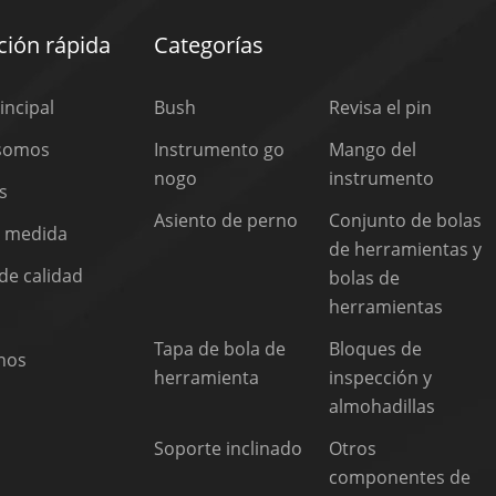
ión rápida
Categorías
incipal
Bush
Revisa el pin
 somos
Instrumento go
Mango del
nogo
instrumento
s
Asiento de perno
Conjunto de bolas
a medida
de herramientas y
de calidad
bolas de
herramientas
Tapa de bola de
Bloques de
nos
herramienta
inspección y
almohadillas
Soporte inclinado
Otros
componentes de