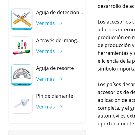
desarrollo de a
Aguja de detección oval
Los accesorios c
Ver más
adornos internos
producción en m
A través del mango del freno
de producción y 
Ver más
herramientas y a
eficiencia de la
Aguja de resorte
símbolo importan
Ver más
Los países desar
accesorios de de
Pin de diamante
aplicación de ac
Ver más
completa, y el g
automóviles ext
oportunamente l