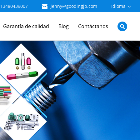
613480439007
jenny@goodingjp.com
Idioma
Garantía de calidad
Blog
Contáctanos