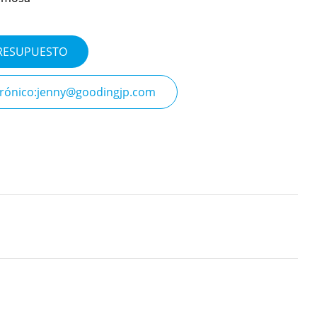
PRESUPUESTO
trónico:jenny@goodingjp.com