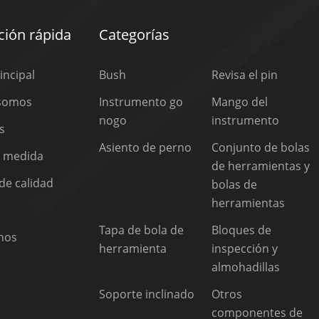
ión rápida
Categorías
incipal
Bush
Revisa el pin
 somos
Instrumento go
Mango del
nogo
instrumento
s
Asiento de perno
Conjunto de bolas
a medida
de herramientas y
de calidad
bolas de
herramientas
Tapa de bola de
Bloques de
nos
herramienta
inspección y
almohadillas
Soporte inclinado
Otros
componentes de