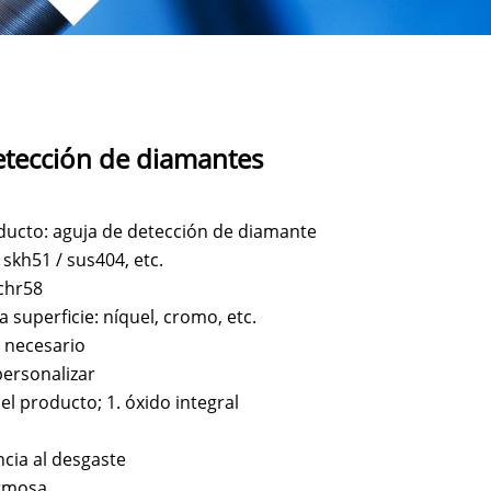
etección de diamantes
ucto: aguja de detección de diamante
 skh51 / sus404, etc.
chr58
 superficie: níquel, cromo, etc.
 necesario
personalizar
el producto; 1. óxido integral
ncia al desgaste
ermosa