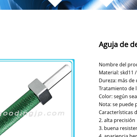
Aguja de d
Nombre del prod
Material: skd11 /
Dureza: más de 
Tratamiento de la
Color: según sea
Nota: se puede 
Características d
2. alta precisión
3. buena resiste
4. apariencia h