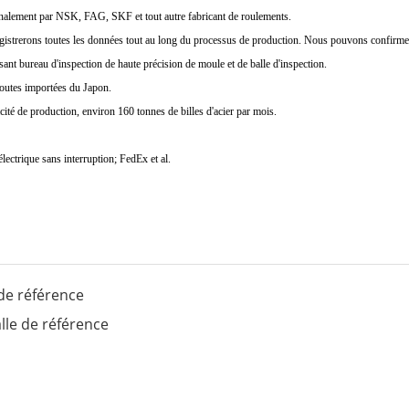
tionalement par NSK, FAG, SKF et tout autre fabricant de roulements.
strerons toutes les données tout au long du processus de production. Nous pouvons confirmer e
ant bureau d'inspection de haute précision de moule et de balle d'inspection.
toutes importées du Japon.
ité de production, environ 160 tonnes de billes d'acier par mois.
ectrique sans interruption; FedEx et al.
de référence
le de référence