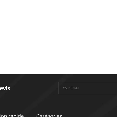
evis
ion rapide
Catégories