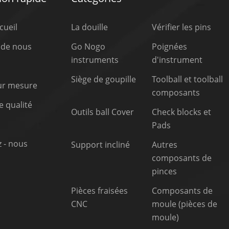
cueil
La douille
Vérifier les pins
 de nous
Go Nogo
Poignées
instruments
d'instrument
Siège de goupille
Toolball et toolball
sur mesure
composants
 qualité
Outils ball Cover
Check blocks et
Pads
 - nous
Support incliné
Autres
composants de
pinces
Pièces fraisées
Composants de
CNC
moule (pièces de
moule)