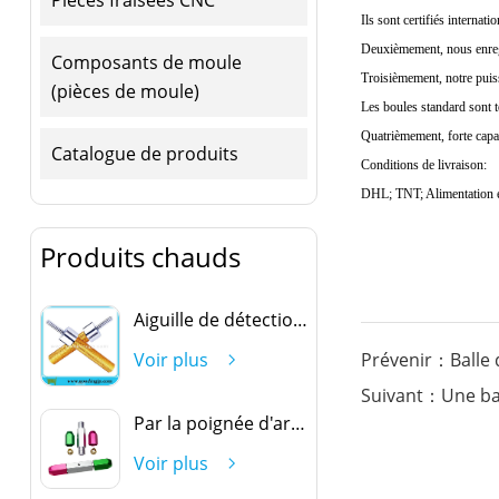
Ils sont certifiés interna
Deuxièmement, nous enregi
Composants de moule
Troisièmement, notre puiss
(pièces de moule)
Les boules standard sont 
Quatrièmement, forte capac
Catalogue de produits
Conditions de livraison:
DHL; TNT; Alimentation él
Produits chauds
Aiguille de détection ovale
Prévenir：Balle 
Voir plus
Suivant：Une bal
Par la poignée d'arrêt
Voir plus