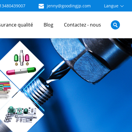
13480439007
jenny@goodingjp.com
Langue
surance qualité
Blog
Contactez - nous