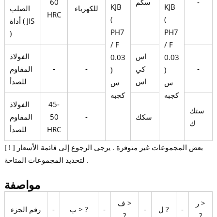
-
سكم
60
KJB
KJB
للكهرباء
الصلب
HRC
(
(
أداة ( JIS
PH7
PH7
)
/ F
/ F
اس
الفولاذ
0.03
0.03
-
كي
-
-
المقاوم
)
)
اس
للصدأ
س
س
كجبه
كجبه
45-
الفولاذ
ستك
سكك
-
50
المقاوم
ك
HRC
للصدأ
[ ! ] بعض المجموعات غير متوفرة . يرجى الرجوع إلى قائمة الأسعار
لتحديد المجموعات المتاحة .
مواصفة
ر >
ف >
-
ل ?
-
-
ب > ?
-
رقم الجزء
?
?