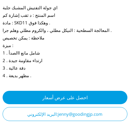
اي جولة التفتيش المشبك جلبة
اسم المنتج : د ثقب إشارة كم
مادة : SKD11 وهكذا فوق .
المعالجة السطحية : النيكل مطلي ، والكروم مطلي وهلم جرا .
ملاحظة : يمكن تخصيص
ميزة :
1 . شامل مانع االصدأ
2 . ارتداء مقاومة جيدة
3 . دقة عالية
4 . مظهر بديعة .
احصل على عرض أسعار
البريد الإلكتروني:jenny@goodingjp.com