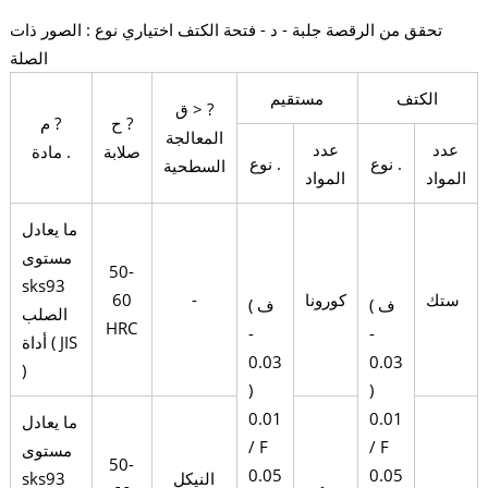
تحقق من الرقصة جلبة - د - فتحة الكتف اختياري نوع : الصور ذات
الصلة
الكتف
مستقيم
ق > ?
ح ?
م ?
المعالجة
عدد
عدد
صلابة
مادة .
نوع .
نوع .
السطحية
المواد
المواد
ما يعادل
مستوى
50-
sks93
ستك
كورونا
-
60
( ف
( ف
الصلب
HRC
-
-
أداة ( JIS
0.03
0.03
)
)
)
0.01
0.01
ما يعادل
/ F
/ F
مستوى
50-
0.05
0.05
النيكل
sks93