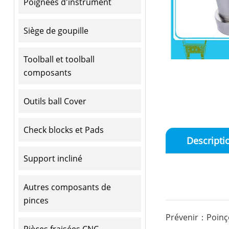
Poignées d'instrument
Siège de goupille
Toolball et toolball
composants
Outils ball Cover
Check blocks et Pads
Descripti
Support incliné
Autres composants de
pinces
Prévenir：Poinço
Pièces fraisées CNC