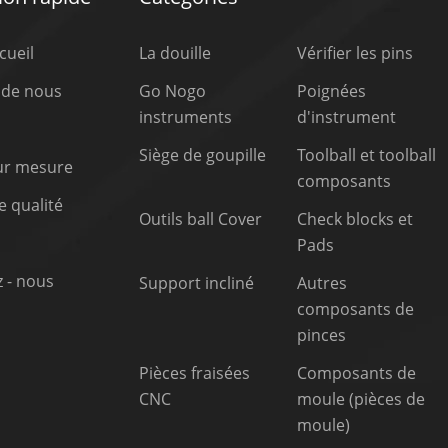
cueil
La douille
Vérifier les pins
 de nous
Go Nogo
Poignées
instruments
d'instrument
Siège de goupille
Toolball et toolball
sur mesure
composants
 qualité
Outils ball Cover
Check blocks et
Pads
 - nous
Support incliné
Autres
composants de
pinces
Pièces fraisées
Composants de
CNC
moule (pièces de
moule)