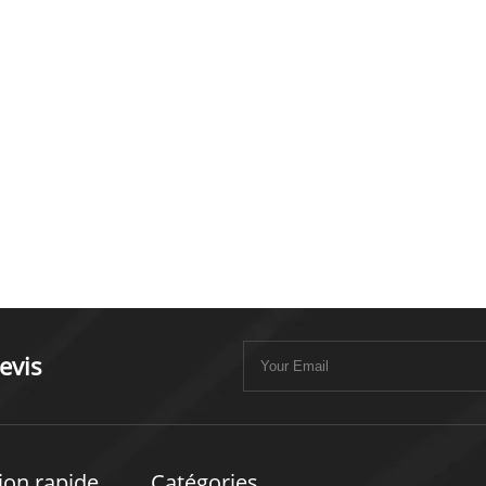
evis
ion rapide
Catégories