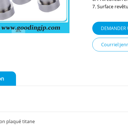
7. Surface revêt
DEMANDER 
Courriel:je
on
n plaqué titane