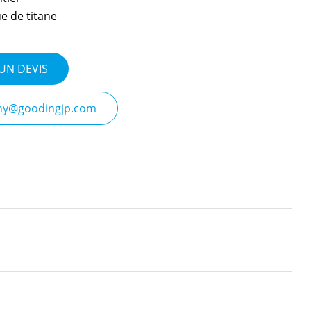
ue de titane
UN DEVIS
nny@goodingjp.com