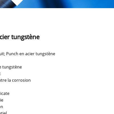
cier tungstène
it; Punch en acier tungstène
de tungstène
:
ntre la corrosion
icate
ie
on
tiel