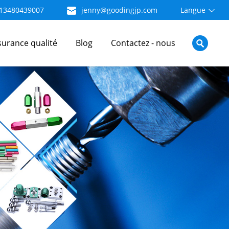
13480439007
jenny@goodingjp.com
Langue
surance qualité
Blog
Contactez - nous