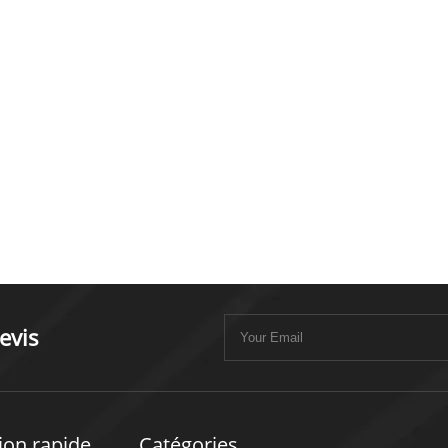
evis
ion rapide
Catégories