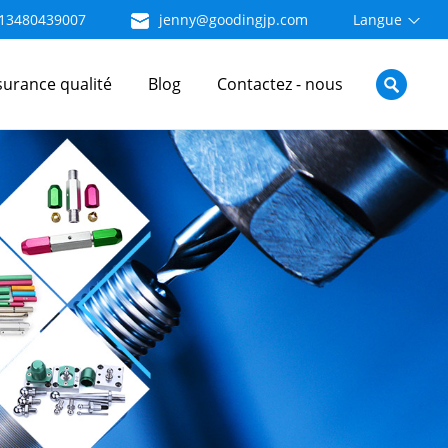
13480439007
jenny@goodingjp.com
Langue
surance qualité
Blog
Contactez - nous