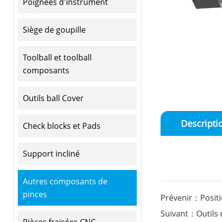
Poignées d'instrument
Siège de goupille
Toolball et toolball
composants
Outils ball Cover
Descripti
Check blocks et Pads
Support incliné
Autres composants de
pinces
Prévenir：Posit
Suivant：Outils 
Pièces fraisées CNC