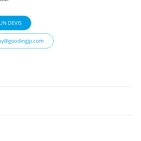
UN DEVIS
nny@goodingjp.com