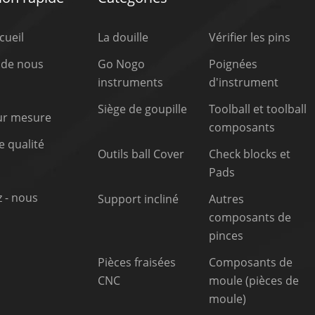
cueil
La douille
Vérifier les pins
 de nous
Go Nogo
Poignées
instruments
d'instrument
Siège de goupille
Toolball et toolball
sur mesure
composants
 qualité
Outils ball Cover
Check blocks et
Pads
 - nous
Support incliné
Autres
composants de
pinces
Pièces fraisées
Composants de
CNC
moule (pièces de
moule)